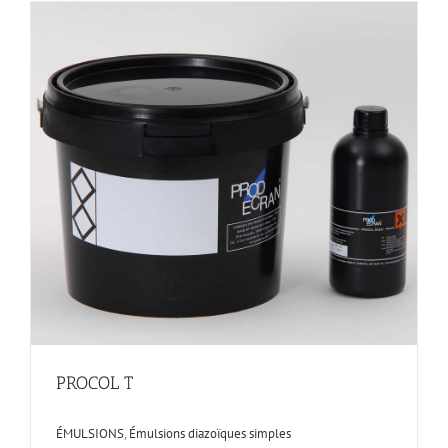
PROCOL T
ÉMULSIONS
,
Émulsions diazoïques simples