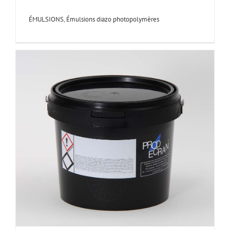
ÉMULSIONS
,
Émulsions diazo photopolymères