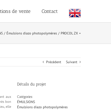
tions de vente
Contact
NS
/
Émulsions diazo photopolymères
/
PROCOL ZX +
Précédent
Suivant
Détails du projet
ant aux
Catégories:
très bon
ÉMULSIONS
eu, elle
Émulsions diazo photopolymères