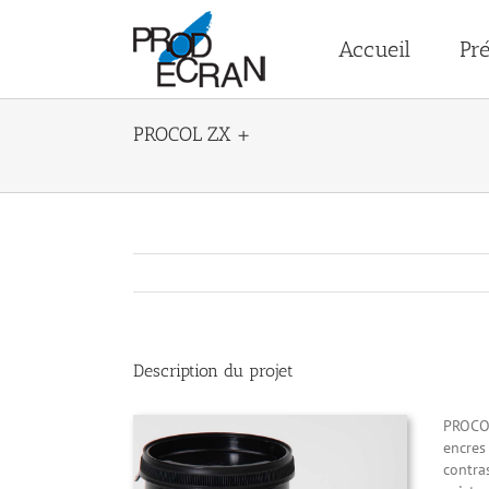
Passer
au
Accueil
Pré
contenu
PROCOL ZX +
Description du projet
PROCOL
encres
contras