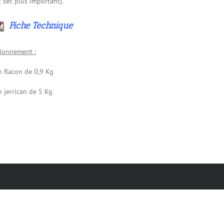
t sec plus important).
Fiche Technique
ionnement :
n flacon de 0,9 Kg
n jerrican de 5 Kg